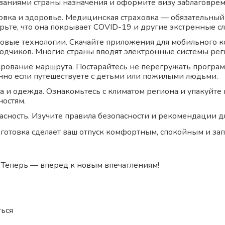
ваниями страны назначения и оформите визу заблаговрем
овка и здоровье. Медицинская страховка — обязательный
рьте, что она покрывает COVID-19 и другие экстренные сл
вые технологии. Скачайте приложения для мобильного ко
одчиков. Многие страны вводят электронные системы реги
рование маршрута. Постарайтесь не перегружать програм
нно если путешествуете с детьми или пожилыми людьми.
а и одежда. Ознакомьтесь с климатом региона и упакуйте
ностям.
асность. Изучите правила безопасности и рекомендации д
готовка сделает ваш отпуск комфортным, спокойным и з
Теперь — вперед к новым впечатлениям!
ься