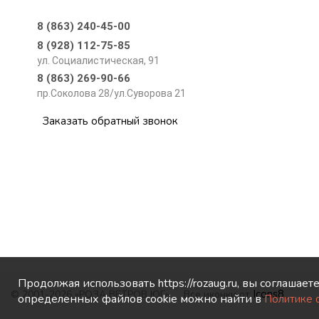
8 (863) 240-45-00
8 (928) 112-75-85
ул. Социалистическая, 91
8 (863) 269-90-66
пр.Соколова 28/ул.Суворова 21
Заказать обратный звонок
Продолжая использовать https://rozaug.ru, вы соглашае
Icons8
© 2001-2026 «РОЗА ВЕТРОВ ЮГ»
Все иконки от
определенных файлов cookie можно найти в
Политике 